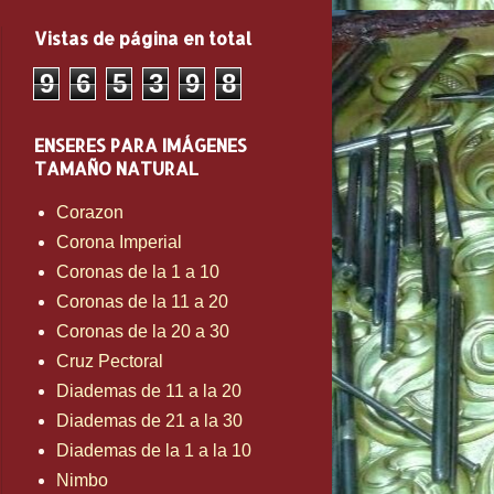
Vistas de página en total
9
6
5
3
9
8
ENSERES PARA IMÁGENES
TAMAÑO NATURAL
Corazon
Corona Imperial
Coronas de la 1 a 10
Coronas de la 11 a 20
Coronas de la 20 a 30
Cruz Pectoral
Diademas de 11 a la 20
Diademas de 21 a la 30
Diademas de la 1 a la 10
Nimbo