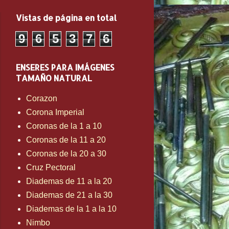
Vistas de página en total
9
6
5
3
7
6
ENSERES PARA IMÁGENES
TAMAÑO NATURAL
Corazon
Corona Imperial
Coronas de la 1 a 10
Coronas de la 11 a 20
Coronas de la 20 a 30
Cruz Pectoral
Diademas de 11 a la 20
Diademas de 21 a la 30
Diademas de la 1 a la 10
Nimbo