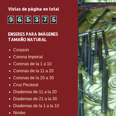
Vistas de página en total
9
6
5
3
7
5
ENSERES PARA IMÁGENES
TAMAÑO NATURAL
Corazon
Corona Imperial
Coronas de la 1 a 10
Coronas de la 11 a 20
Coronas de la 20 a 30
Cruz Pectoral
Diademas de 11 a la 20
Diademas de 21 a la 30
Diademas de la 1 a la 10
Nimbo