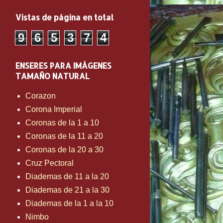
Vistas de página en total
9
6
5
3
7
4
ENSERES PARA IMÁGENES
TAMAÑO NATURAL
Corazon
Corona Imperial
Coronas de la 1 a 10
Coronas de la 11 a 20
Coronas de la 20 a 30
Cruz Pectoral
Diademas de 11 a la 20
Diademas de 21 a la 30
Diademas de la 1 a la 10
Nimbo